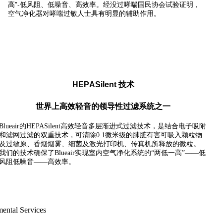
”-
高
低风阻、低噪音、高效率。经没过哮喘国民协会试验证明，
空气净化器对哮喘过敏人士具有明显的辅助作用。
HEPASilent
技术
世界上高效轻音的领导性过滤系统之一
Blueair
的
HEPASilent
高效轻音多层渐进式过滤技术，是结合电子吸附
和滤网过滤的双重技术，可清除
0.1
微米级的肺脏有害可吸入颗粒物
及过敏原、香烟烟雾、细菌及激光打印机、传真机所释放的微粒。
我们的技术确保了
Blueair
实现室内空气净化系统的
“
两低一高
”——
低
风阻低噪音
——
高效率。