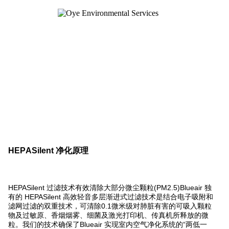
HEPASilent
净化原理
HEPASilent
(PM2.5)Blueair
过滤技术有效清除大部分微尘颗粒
独
HEPASilent
有的
高效轻音多层渐进式过滤技术是结合电子吸附和
0.1
滤网过滤的双重技术，可清除
微米级对肺脏有害的可吸入颗粒
物及过敏原、香烟烟雾、细菌及激光打印机、传真机所释放的微
Blueair
“
粒。我们的技术确保了
实现室内空气净化系统的
两低一