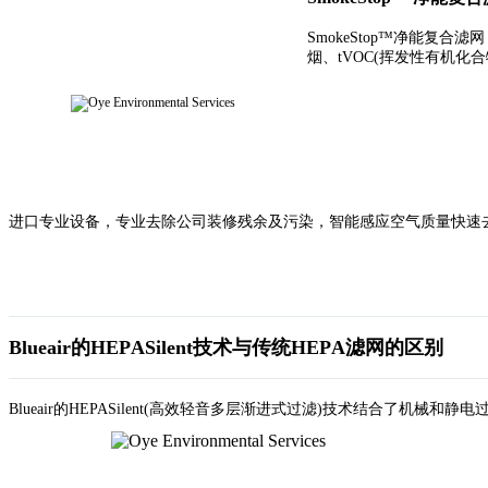
SmokeStop™
净能复合滤网
烟、
tVOC(
挥发性有机化合
进口专业设备，专业去除公司装修残余及污染，智能感应空气质量快速去除
Blueair
的
HEPASilent
技术与传统
HEPA
滤网的区别
Blueair
的
HEPASilent(
高效轻音多层渐进式过滤
)
技术结合了机械和静电