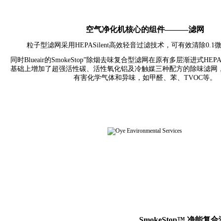
空气净化机核心的组件
———
滤网
粒子型滤网采用
HEPASilent
高效轻音过滤技术，可有效清除
0.1
同时
Blueair
的
SmokeStop”
除烟去味复合型滤网在原有多层渐进式
HEPAS
基础上增加了超强活性碳、活性氧化铝及冷触媒三种配方的除味滤网
有害化学气体和异味，如甲醛、苯、
TVOC
等。
SmokeStop™
净能复合