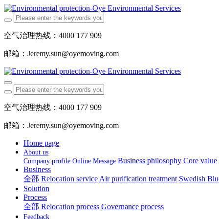
空气治理热线：4000 177 909
邮箱：Jeremy.sun@oyemoving.com
空气治理热线：4000 177 909
邮箱：Jeremy.sun@oyemoving.com
Home page
About us
Business philosophy
Core value
Company profile
Online Message
Business
全部
Relocation service
Air purification treatment
Swedish Blue
Solution
Process
全部
Relocation process
Governance process
Feedback